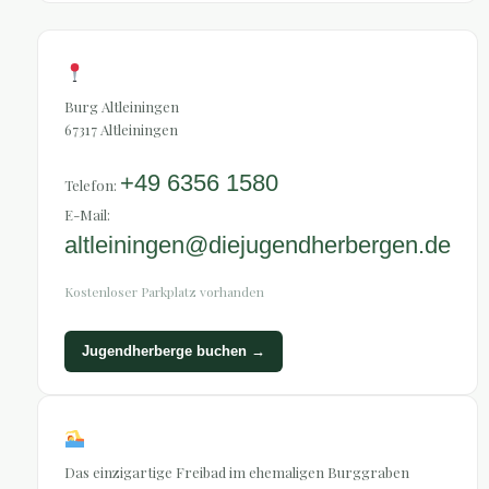
Anreise & Infos
Burg Altleiningen
67317 Altleiningen
+49 6356 1580
Telefon:
E-Mail:
altleiningen@diejugendherbergen.de
Kostenloser Parkplatz vorhanden
Jugendherberge buchen →
Freibad im Burggraben
Das einzigartige Freibad im ehemaligen Burggraben