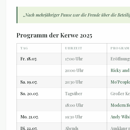
„Nach mehrjähriger Pause war die Freude über die Betei
Programm der Kerwe 2025
TAG
UHRZEIT
PROGRA
Fr. 18.07.
17:00 Uhr
Eröffnungs
20:00 Uhr
Ricky and
Sa. 19.07.
20:30 Uhr
Mo'Peopl
So. 20.07.
Tagsüber
Großer Ke
18:00 Uhr
Modern S
Mo. 21.07.
19:30 Uhr
Andy Wilsi
Di. 22.07.
Abends
Ausklang 