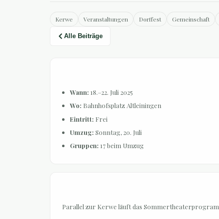
Kerwe
Veranstaltungen
Dorffest
Gemeinschaft
Alle Beiträge
📅 Kerwe auf einen Blick
Wann:
18.–22. Juli 2025
Wo:
Bahnhofsplatz Altleiningen
Eintritt:
Frei
Umzug:
Sonntag, 20. Juli
Gruppen:
17 beim Umzug
🎭 Burgspiele 2025
Parallel zur Kerwe läuft das Sommertheaterprogramm