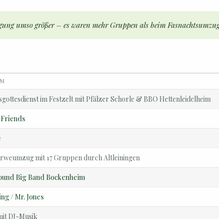
ligung umso größer – es waren mehr Gruppen als beim Fasnachtsumzug
MM
gottesdienst im Festzelt mit Pfälzer Schorle & BBO Hettenleidelheim
 Friends
e
rweumzug mit 17 Gruppen durch Altleiningen
ound Big Band Bockenheim
ng / Mr. Jones
mit DJ-Musik