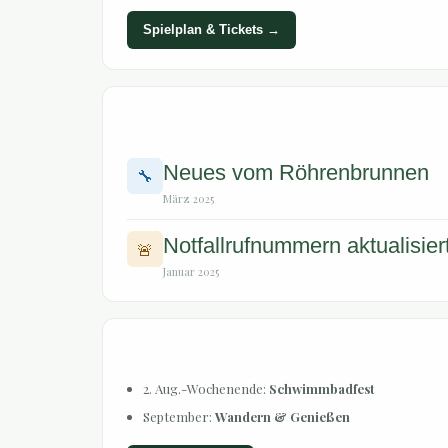
Spielplan & Tickets →
📰 Weitere Berichte
Neues vom Röhrenbrunnen
🔧
März 2025
Notfallrufnummern aktualisier
🚨
Januar 2025
🗓 Nächste Veranstaltungen
2. Aug.-Wochenende:
Schwimmbadfest
September:
Wandern & Genießen