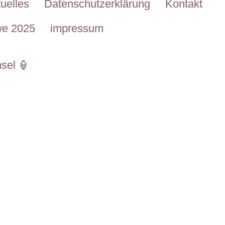
uelles
Datenschutzerklärung
Kontakt
we 2025
impressum
sel 🏮
insel von 18:00 bis 21:00 Uhr zum traditionellen Late
Laternen, fröhlichen Liedern und gemütlichem Beis
dere Atmosphäre des Laternenumzugs! ✨🕯️🍂