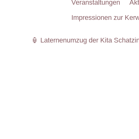
Veranstaltungen
Akt
Impressionen zur Ker
🏮 Laternenumzug der Kita Schatzin
Am 10. November 2026 lädt die Kita Schatz
stimmungsvollen Abend mit leuchtenden 
gemeinsam mit Groß und Klein die beson